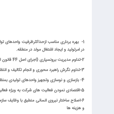
1-
بهره برداری مناسب ازحداکثرظرفیت واحدهای تولی
در امرتولید و ایجاد اشتغال مولد در منطقه.
2-تداوم مدیریت برونسپاری (اجرای اصل 44 قانون اساسی جهت کاهش تصدی گری دولتی) فعالیت ها بمنظور چابک سازی
3-تداوم نگرش راهبرد محوری و انجام تکالیف و انتظارات مجمع عمومی شرکت به ویژه در زمینه فرآیند تولید و اشتغالزایی و عدم وقفه در وظایف محوله
4- بازسازی و نوسازی وتجهیز واحدهای تولیدی بمنظور کارآمدی بیشتر وارتقاء مزیت نسبی آنها برای بهبود واستمرار سوددهی عملیاتی
5-اقتصادی نمودن فعالیت های شرکت به ویژه فعالیت واحد امور دام (گاوداری شیری)
6-اصلاح ساختار نیروی انسانی منطبق با وظایف سا
و هزینه ها